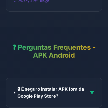
✓ Privacy-First Design
❓ Perguntas Frequentes -
APK Android
🔒 É seguro instalar APK fora da
▼
Google Play Store?