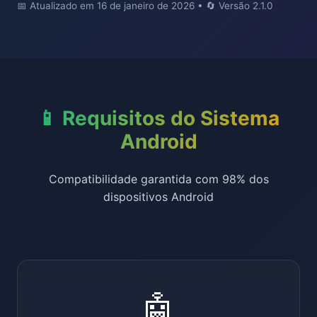
📅 Atualizado em 16 de janeiro de 2026
•
🔄 Versão 2.1.0
📱 Requisitos do Sistema
Android
Compatibilidade garantida com 98% dos
dispositivos Android
🤖