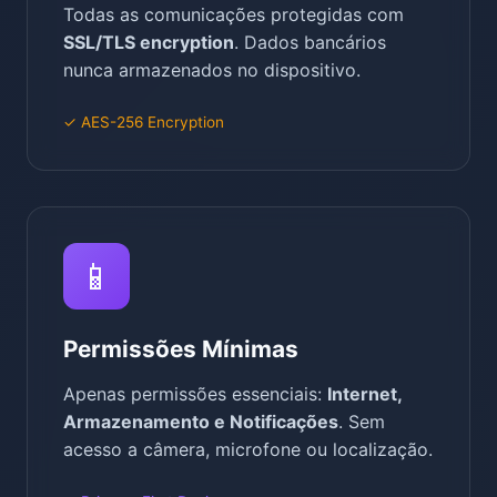
Todas as comunicações protegidas com
SSL/TLS encryption
. Dados bancários
nunca armazenados no dispositivo.
✓ AES-256 Encryption
📱
Permissões Mínimas
Apenas permissões essenciais:
Internet,
Armazenamento e Notificações
. Sem
acesso a câmera, microfone ou localização.