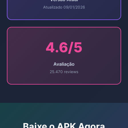
Atualizado 09/01/2026
4.6/5
Avaliação
25.470 reviews
Baixe o APK Agora