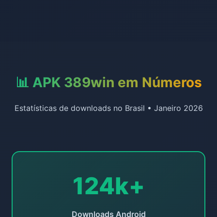
📊 APK 389win em Números
Estatísticas de downloads no Brasil • Janeiro 2026
124k+
Downloads Android