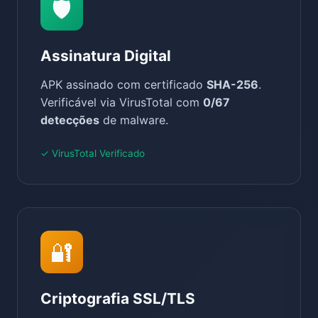
🛡️
Assinatura Digital
APK assinado com certificado
SHA-256
.
Verificável via VirusTotal com
0/67
detecções
de malware.
✓ VirusTotal Verificado
🔐
Criptografia SSL/TLS