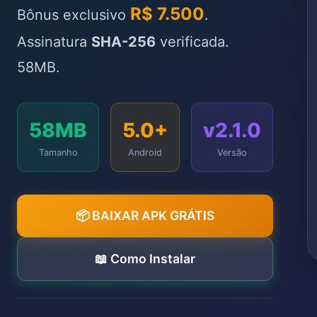
R$ 7.500
Bônus exclusivo
.
Assinatura
SHA-256
verificada.
58MB.
58MB
5.0+
v2.1.0
Tamanho
Android
Versão
📦 BAIXAR APK GRÁTIS
📖 Como Instalar