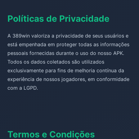
Políticas de Privacidade
A 389win valoriza a privacidade de seus usuários e
está empenhada em proteger todas as informações
pessoais fornecidas durante o uso do nosso APK.
Todos os dados coletados são utilizados
exclusivamente para fins de melhoria contínua da
experiência de nossos jogadores, em conformidade
com a LGPD.
Termos e Condições